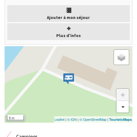
Ajouter à mon séjour
Plus d'infos
+
-
5 m
Leaflet
|
© IGN
|
© OpenStreetMap
|
TouristicMaps
Campings