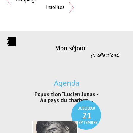
Insolites
Mon séjour
0
sélections
Agenda
irs Les Jeux
Exposition "Lucien Jonas -
Exposition 
den
Au pays du charbon ...
de bleu
JUSQU'AU
JUSQU'AU
30
21
SEPTEMBRE
SEPTEMBRE