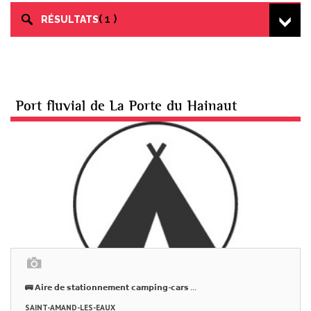
1
RÉSULTATS
Port fluvial de La Porte du Hainaut
🚌 𝗔𝗶𝗿𝗲 𝗱𝗲 𝘀𝘁𝗮𝘁𝗶𝗼𝗻𝗻𝗲𝗺𝗲𝗻𝘁 𝗰𝗮𝗺𝗽𝗶𝗻𝗴-𝗰𝗮𝗿𝘀 ...
SAINT-AMAND-LES-EAUX