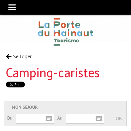
Se loger
Camping-caristes
MON SÉJOUR
Du :
Au :