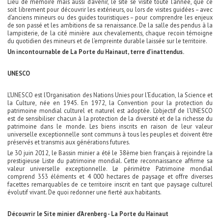
Lieu de mémoire mais aussi d’avenir, le site se visite toute l’année, que ce
soit librement pour découvrir les extérieurs, ou lors de visites guidées – avec
d’anciens mineurs ou des guides touristiques – pour comprendre les enjeux
de son passé et les ambitions de sa renaissance. De la salle des pendus à la
lampisterie, de la cité minière aux chevalements, chaque recoin témoigne
du quotidien des mineurs et de l’empreinte durable laissée sur le territoire.
Un incontournable de La Porte du Hainaut, terre d’inattendus.
UNESCO
L’UNESCO est l’Organisation des Nations Unies pour l’Education, la Science et
la Culture, née en 1945. En 1972, la Convention pour la protection du
patrimoine mondial culturel et naturel est adoptée. L’objectif de l’UNESCO
est de sensibiliser chacun à la protection de la diversité et de la richesse du
patrimoine dans le monde. Les biens inscrits en raison de leur valeur
universelle exceptionnelle sont communs à tous les peuples et doivent être
préservés et transmis aux générations futures.
Le 30 juin 2012, le Bassin minier a été le 38ème bien français à rejoindre la
prestigieuse Liste du patrimoine mondial. Cette reconnaissance affirme sa
valeur universelle exceptionnelle. Le périmètre Patrimoine mondial
comprend 353 éléments et 4 000 hectares de paysage et offre diverses
facettes remarquables de ce territoire inscrit en tant que paysage culturel
évolutif vivant. De quoi redonner une fierté aux habitants.
Découvrir le Site minier d’Arenberg - La Porte du Hainaut