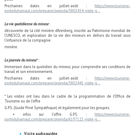
Prochaines dates en juillet-août :
https://www.tourisme-
porteduhainaut.com/preparer/agenda/5802434-visite-g...
La vie quotidienne du mineur
:
découverte de la cité minière d’Arenberg, inscrite au Patrimoine mondial de
l’UNESCO, et exploration de la vie des mineurs en dehors du travail sous
l’influence de la compagnie
minière.
La journée du mineur
* :
Immersion dans le quotidien du mineur, pour comprendre ses conditions de
travail et son environnement.
Prochaines dates en juillet-août :
https://www.tourisme-
porteduhainaut.com/preparer/agenda/5802441-visite-g...
* Les visites ont lieu dans le cadre de la programmation de l’Office de
Tourisme ou de l’offre
G.P.S. (Guide Privé Sympathique) et également pour les groupes.
+ infos sur l'offre G.P.S. :
https://www.tourisme-
porteduhainaut.com/preparer/agenda/6197121-visite-g...
Visite audioguidée