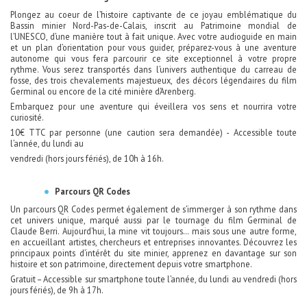
Plongez au coeur de l’histoire captivante de ce joyau emblématique du
Bassin minier Nord-Pas-de-Calais, inscrit au Patrimoine mondial de
l’UNESCO, d’une manière tout à fait unique. Avec votre audioguide en main
et un plan d’orientation pour vous guider, préparez-vous à une aventure
autonome qui vous fera parcourir ce site exceptionnel à votre propre
rythme. Vous serez transportés dans l’univers authentique du carreau de
fosse, des trois chevalements majestueux, des décors légendaires du film
Germinal ou encore de la cité minière d’Arenberg.
Embarquez pour une aventure qui éveillera vos sens et nourrira votre
curiosité.
10€ TTC par personne (une caution sera demandée) - Accessible toute
l’année, du lundi au
vendredi (hors jours fériés), de 10h à 16h.
Parcours QR Codes
Un parcours QR Codes permet également de s’immerger à son rythme dans
cet univers unique, marqué aussi par le tournage du film Germinal de
Claude Berri. Aujourd’hui, la mine vit toujours… mais sous une autre forme,
en accueillant artistes, chercheurs et entreprises innovantes. Découvrez les
principaux points d’intérêt du site minier, apprenez en davantage sur son
histoire et son patrimoine, directement depuis votre smartphone.
Gratuit – Accessible sur smartphone toute l’année, du lundi au vendredi (hors
jours fériés), de 9h à 17h.