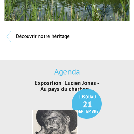
Découvrir notre héritage
Agenda
irs Les Jeux
Exposition "Lucien Jonas -
Exposition 
den
Au pays du charbon ...
de bleu
JUSQU'AU
JUSQU'AU
30
21
SEPTEMBRE
SEPTEMBRE