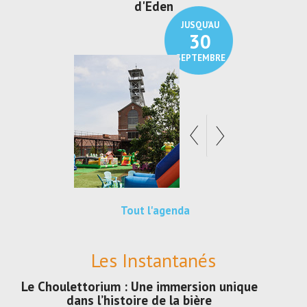
den
Au pays du charbon ...
de bleu
JUSQU'AU
JUSQU'AU
30
21
SEPTEMBRE
SEPTEMBRE
Tout l'agenda
Les Instantanés
Le Choulettorium : Une immersion unique
dans l’histoire de la bière