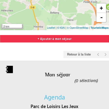
+
-
2 km
Leaflet
|
© IGN
|
© OpenStreetMap
|
TouristicMaps
+ Ajouter à mon séjour
Retour à la liste
Mon séjour
0
sélections
Agenda
irs Les Jeux
Exposition "Lucien Jonas -
Exposition 