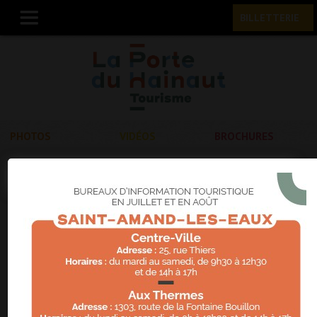
BILLETTERIE
PHOTOS
VIDÉOS
BROCHURES
Bons plans
Exposition "Quelque chose de bleu" au CRP/ ...
Exposition "Quelque ...
Exposition « Lucien Jonas - Au pays du ...
Exposition "Lucien Jonas ...