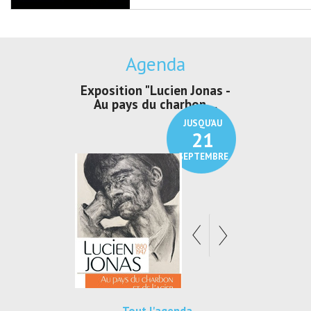
Agenda
irs Les Jeux
Exposition "Lucien Jonas -
Exposition 
den
Au pays du charbon ...
de bleu
JUSQU'AU
JUSQU'AU
30
21
SEPTEMBRE
SEPTEMBRE