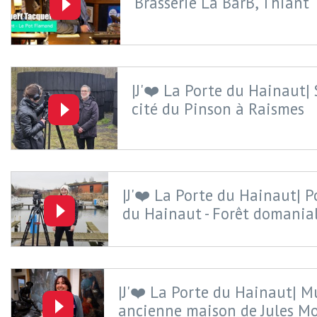
Brasserie La BarB, Thiant
|J'❤️ La Porte du Hainaut| 
cité du Pinson à Raismes
|J'❤️ La Porte du Hainaut| P
du Hainaut - Forêt domania
|J'❤️ La Porte du Hainaut| M
ancienne maison de Jules M