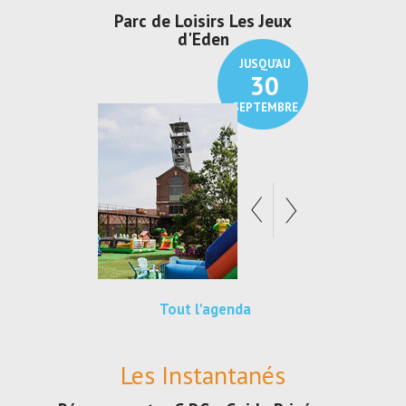
irs Les Jeux
Exposition "Lucien Jonas -
Exposition 
den
Au pays du charbon ...
de bleu
JUSQU'AU
JUSQU'AU
30
21
SEPTEMBRE
SEPTEMBRE
Tout l'agenda
Les Instantanés