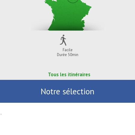
Facile
Durée 50min
Tous les itinéraires
Notre sélection
Activités nautiques au Port fluvial ...
SAINT-AMAND-LES-EAUX