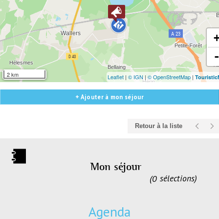
2 km
Leaflet
|
© IGN
|
© OpenStreetMap
|
Touristi
+ Ajouter à mon séjour
Retour à la liste
Mon séjour
0
sélections
Agenda