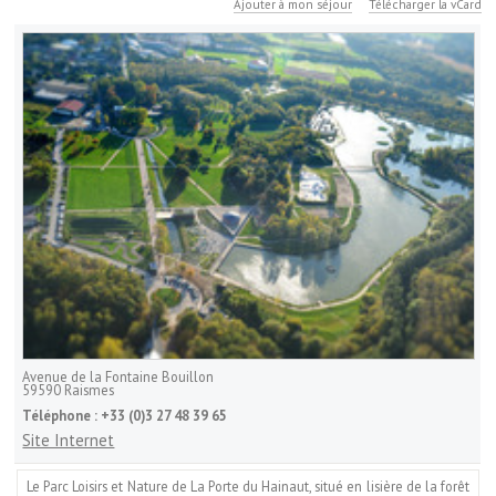
Ajouter à mon séjour
Télécharger la vCard
Avenue de la Fontaine Bouillon
59590
Raismes
Téléphone :
+33 (0)3 27 48 39 65
Site Internet
Le Parc Loisirs et Nature de La Porte du Hainaut, situé en lisière de la forêt