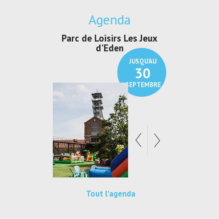
Agenda
irs Les Jeux
Exposition "Lucien Jonas -
Exposition 
den
Au pays du charbon ...
de bleu
JUSQU'AU
JUSQU'AU
30
21
SEPTEMBRE
SEPTEMBRE
Tout l'agenda