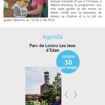
Hainaut mercredi 29 juin à 15 heures, à
Wallers-Arenberg. Au programme : une
mini visite guidée du site minier, un
atelier créatif avec la réalisation de
dessins au charbon et à la clef un
goûter ! Réservez au +33 03 27 48 39 65.
Agenda
Parc de Loisirs Les Jeux
Exposition "
d'Eden
Au pays du
JUSQU'AU
30
SEPTEMBRE