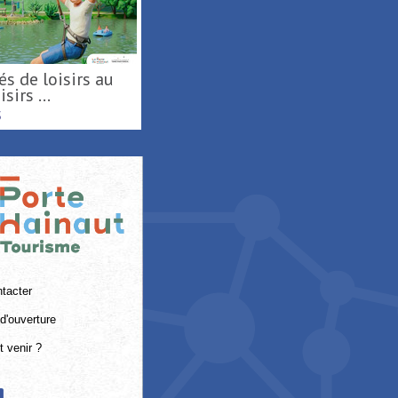
sirs ...
S
tacter
d'ouverture
 venir ?