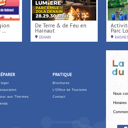
De Terre & de Feu en
Activités de loisirs au
...
Hainaut
Parc Loi
DENAIN
RAISME
RÉPARER
PRATIQUE
 loger
Brochures
stauration
L'Office de Tourisme
Nous con
jour aux Thermes
Contact
Horaires 
enda
Comment