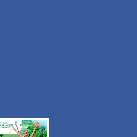
Facile
Durée 50min
Tous les itinéraires