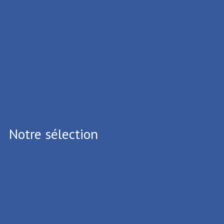
rale de Bouchain, participez à une balade à vélo et profitez d'activités nautiques
ak, paddle ou voile.
/735/events/957/animations
Notre sélection