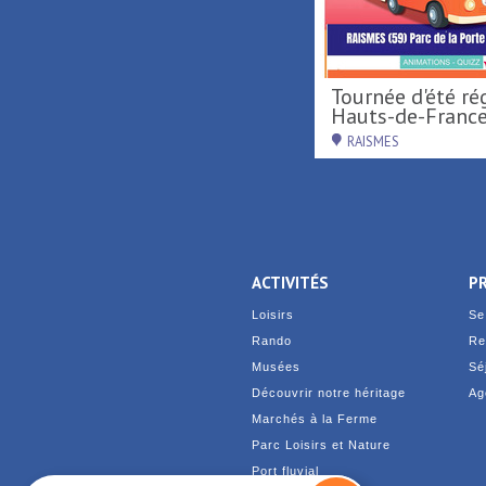
Activités nautiques au
Tournée d'été région
Port fluvial ...
Hauts-de-France 
SAINT-AMAND-LES-EAUX
RAISMES
ACTIVITÉS
P
Loisirs
Se
Rando
Re
Musées
Sé
Découvrir notre héritage
Ag
Marchés à la Ferme
Parc Loisirs et Nature
Port fluvial