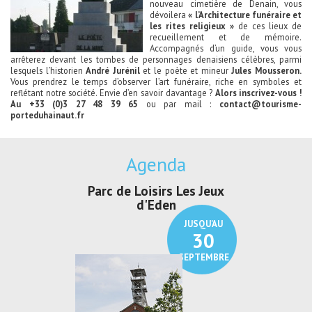
nouveau cimetière de Denain, vous
dévoilera
« l’Architecture funéraire et
les rites religieux »
de ces lieux de
recueillement et de mémoire.
Accompagnés d’un guide, vous vous
arrêterez devant les tombes de personnages denaisiens célèbres, parmi
lesquels l’historien
André Jurénil
et le poète et mineur
Jules Mousseron.
Vous prendrez le temps d’observer l’art funéraire, riche en symboles et
reflétant notre société. Envie d’en savoir davantage ?
Alors inscrivez-vous !
Au +33 (0)3 27 48 39 65
ou par mail :
contact@tourisme-
porteduhainaut.fr
Agenda
Parc de Loisirs Les Jeux
Exposition "
d'Eden
Au pays du
JUSQU'AU
30
SEPTEMBRE