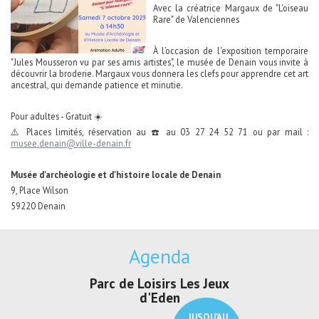
Avec la créatrice Margaux de "L'oiseau
Rare" de Valenciennes
À l’occasion de l'exposition temporaire
"Jules Mousseron vu par ses amis artistes", le musée de Denain vous invite à
découvrir la broderie. Margaux vous donnera les clefs pour apprendre cet art
ancestral, qui demande patience et minutie.
Pour adultes - Gratuit ☀️
⚠️ Places limités, réservation au ☎️ au 03 27 24 52 71 ou par mail :
musee.denain@ville-denain.fr
Musée d'archéologie et d'histoire locale de Denain
9, Place Wilson
59220 Denain
Agenda
Parc de Loisirs Les Jeux
Exposition "Lu
d'Eden
Au pays du c
JUSQU'AU