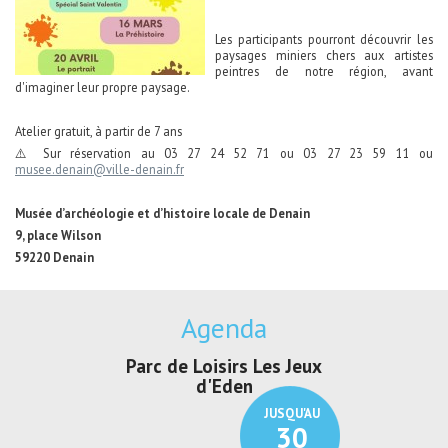
Les participants pourront découvrir les
paysages miniers chers aux artistes
peintres de notre région, avant
d'imaginer leur propre paysage.
Atelier gratuit, à partir de 7 ans
⚠️ Sur réservation au 03 27 24 52 71 ou 03 27 23 59 11 ou
musee.denain@ville-denain.fr
Musée d’archéologie et d’histoire locale de Denain
9, place Wilson
59220 Denain
Agenda
Parc de Loisirs Les Jeux
Exposition "
d'Eden
Au pays du
JUSQU'AU
30