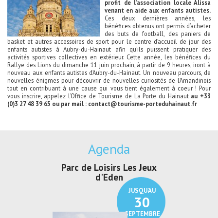
profit de l’association locale Alissa
venant en aide aux enfants autistes.
Ces deux dernières années, les
bénéfices obtenus ont permis d’acheter
des buts de football, des paniers de
basket et autres accessoires de sport pour le centre d’accueil de jour des
enfants autistes à Aubry-du-Hainaut afin qu’ils puissent pratiquer des
activités sportives collectives en extérieur. Cette année, les bénéfices du
Rallye des Lions du dimanche 11 juin prochain, à partir de 9 heures, iront à
nouveau aux enfants autistes d’Aubry-du-Hainaut. Un nouveau parcours, de
nouvelles énigmes pour découvrir de nouvelles curiosités de l’Amandinois
tout en contribuant à une cause qui vous tient également à coeur ! Pour
vous inscrire, appelez l’Office de Tourisme de La Porte du Hainaut
au +33
(0)3 27 48 39 65 ou par mail :
contact@tourisme-porteduhainaut.fr
Agenda
Parc de Loisirs Les Jeux
Exposition "
d'Eden
Au pays du
JUSQU'AU
30
SEPTEMBRE