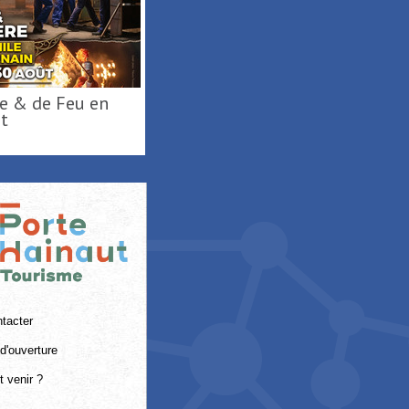
t
tacter
d'ouverture
 venir ?