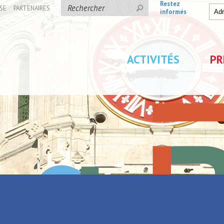
Restez
SE
PARTENAIRES
informés
ACTIVITÉS
PR
hique
ocante Photographique