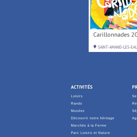
Activités de loisirs au
Carillonnades 2
Parc Loisirs ...
RAISMES
SAINT-AMAND-LES-EA
ACTIVITÉS
P
Loisirs
Se
Rando
Re
Musées
Sé
Découvrir notre héritage
Ag
Marchés à la Ferme
Parc Loisirs et Nature