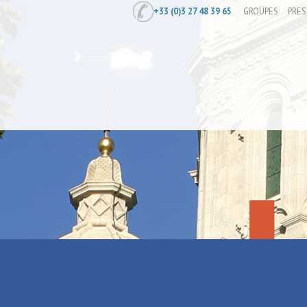
+33 (0)3 27 48 39 65
GROUPES
PRES
Accueil
/
Bourse - Brocante Photograp
Bourse - Br