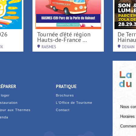
026
Tournée d'été région
De Terre & de Feu en
Hauts-de-France ...
Hainau
UX
RAISMES
DENAIN
RÉPARER
PRATIQUE
 loger
Brochures
stauration
L'Office de Tourisme
Nous con
jour aux Thermes
Contact
Horaires 
enda
Comment