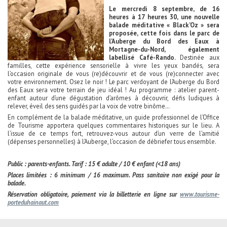
Le mercredi 8 septembre, de 16
heures à 17 heures 30, une nouvelle
balade méditative « Black’Oz » sera
proposée, cette fois dans le parc de
l'Auberge du Bord des Eaux à
Mortagne-du-Nord, également
labellisé Café-Rando.
Destinée aux
familles, cette expérience sensorielle à vivre les yeux bandés, sera
l’occasion originale de vous (re)découvrir et de vous (re)connecter avec
votre environnement. Osez le noir ! Le parc verdoyant de l’Auberge du Bord
des Eaux sera votre terrain de jeu idéal ! Au programme : atelier parent-
enfant autour d’une dégustation d’arômes à découvrir, défis ludiques à
relever, éveil des sens guidés par la voix de votre binôme…
En complément de la balade méditative, un guide professionnel de l’Office
de Tourisme apportera quelques commentaires historiques sur le lieu. A
l’issue de ce temps fort, retrouvez-vous autour d’un verre de l’amitié
(dépenses personnelles) à l’Auberge, l’occasion de débriefer tous ensemble.
Public : parents-enfants. Tarif : 15 € adulte / 10 € enfant (<18 ans)
Places limitées : 6 minimum / 16 maximum. Pass sanitaire non exigé pour la
balade.
Réservation obligatoire, paiement via la billetterie en ligne sur
www.tourisme-
porteduhainaut.com