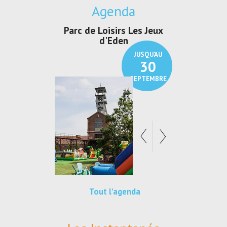
Agenda
Parc de Loisirs Les Jeux
Exposition "
d'Eden
Au pays du
JUSQU'AU
30
SEPTEMBRE
Tout l'agenda