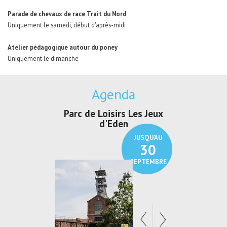
Parade de chevaux de race Trait du Nord
Uniquement le samedi, début d'après-midi
Atelier pédagogique autour du poney
Uniquement le dimanche
Agenda
isirs Les Jeux
Exposition "Lucien Jonas -
Expositio
'Eden
Au pays du charbon ...
de b
JUSQU'AU
JUSQU'AU
30
21
SEPTEMBRE
SEPTEMBRE