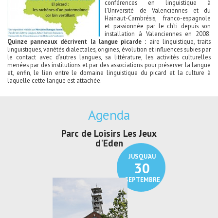
conférences en linguistique à
l’Université de Valenciennes et du
Hainaut-Cambrésis, franco-espagnole
et passionnée par le ch’ti depuis son
installation à Valenciennes en 2008.
Quinze panneaux décrivent la langue picarde :
aire linguistique, traits
linguistiques, variétés dialectales, origines, évolution et influences subies par
le contact avec d’autres langues, sa littérature, les activités culturelles
menées par des institutions et par des associations pour préserver la langue
et, enfin, le lien entre le domaine linguistique du picard et la culture à
laquelle cette langue est attachée.
Agenda
Parc de Loisirs Les Jeux
Exposition "
d'Eden
Au pays du
JUSQU'AU
30
SEPTEMBRE