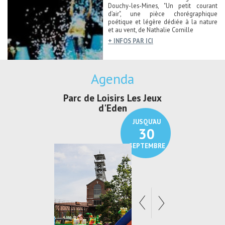
Douchy-les-Mines, "Un petit courant
d’air", une pièce chorégraphique
poétique et légère dédiée à la nature
et au vent, de Nathalie Cornille
+ INFOS PAR ICI
Agenda
Parc de Loisirs Les Jeux
Exposition "
d'Eden
Au pays du
JUSQU'AU
30
SEPTEMBRE