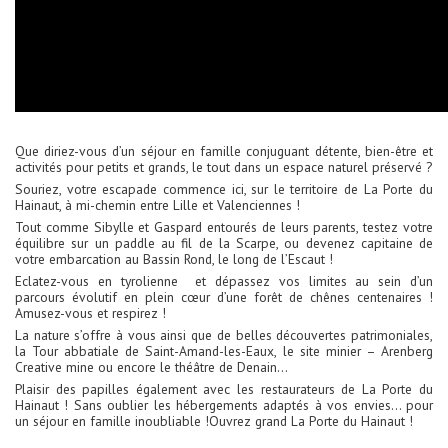
Que diriez-vous d’un séjour en famille conjuguant détente, bien-être et
activités pour petits et grands, le tout dans un espace naturel préservé ?
Souriez, votre escapade commence ici, sur le territoire de La Porte du
Hainaut, à mi-chemin entre Lille et Valenciennes !
Tout comme Sibylle et Gaspard entourés de leurs parents, testez votre
équilibre sur un paddle au fil de la Scarpe, ou devenez capitaine de
votre embarcation au Bassin Rond, le long de l’Escaut !
Eclatez-vous en tyrolienne et dépassez vos limites au sein d’un
parcours évolutif en plein cœur d’une forêt de chênes centenaires !
Amusez-vous et respirez !
La nature s’offre à vous ainsi que de belles découvertes patrimoniales,
la Tour abbatiale de Saint-Amand-les-Eaux, le site minier – Arenberg
Creative mine ou encore le théâtre de Denain…
Plaisir des papilles également avec les restaurateurs de La Porte du
Hainaut ! Sans oublier les hébergements adaptés à vos envies… pour
un séjour en famille inoubliable !Ouvrez grand La Porte du Hainaut !