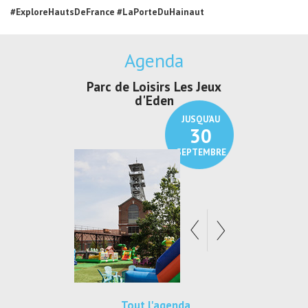
#ExploreHautsDeFrance #LaPorteDuHainaut
Agenda
isirs Les Jeux
Exposition "Lucien Jonas -
Expositio
'Eden
Au pays du charbon ...
de b
JUSQU'AU
JUSQU'AU
30
21
SEPTEMBRE
SEPTEMBRE
Tout l'agenda