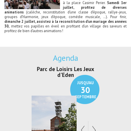
à la place Casimir Perier.
Samedi 1er
juillet, profitez de diverses
animations
(calèche, reconstitution d’une classe d’époque, rallye-jeux,
groupes d’Harmonie, jeux d’époque, comédie musicale, …). Pour finir,
dimanche 2 juillet, assistez à la reconstitution d’un mariage des années
30,
mettez vos papilles en éveil en profitant d’un village des saveurs et
profitez de bien d’autres animations !
Agenda
Parc de Loisirs Les Jeux
Exposition "
d'Eden
Au pays du
JUSQU'AU
30
SEPTEMBRE