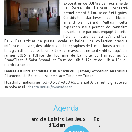
exposition de l’Office de Tourisme de
La Porte du Hainaut, consacré
actuellement à Louise de Bettignies.
Constituée d’archives du libraire
amandinois Gérard Vallais, cette
exposition nous permet de connaître
davantage le parcours engagé de cette
héroïne native de Saint-Amand-les-
Eaux. Des articles de presse locale et belge, une collection presque
intégrale de livres, des tableaux de lithographies de Lucien Jonas ainsi que
la légion d’honneur et la Croix de Guerre avec palme sont visibles jusqu’au 5
janvier 2015 à l’Office de Tourisme de La Porte du Hainaut, au 89
Grand’Place à Saint-Amand-les-Eaux, de 10h à 12h et de 14h à 18h du
mardi au samedi.
L’entrée est libre et gratuite. Puis, à partir du 5 janvier, l’exposition sera visible
à l’antenne de Bouchain, située place Timothée Trimm.
Plus d’informations au +33 (0)3 27 48 39 65. Chantal Antier est joignable sur
sa boîte mail :
chantalantier@wanadoo.fr
.
Agenda
irs Les Jeux
Exposition "Lucien Jonas -
Exposition 
den
Au pays du charbon ...
de bleu