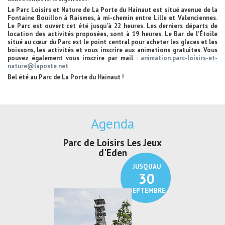
Le Parc Loisirs et Nature de La Porte du Hainaut est situé avenue de la
Fontaine Bouillon à Raismes, à mi-chemin entre Lille et Valenciennes.
Le Parc est ouvert cet été jusqu’à 22 heures. Les derniers départs de
location des activités proposées, sont à 19 heures. Le Bar de l’Étoile
situé au cœur du Parc est le point central pour acheter les glaces et les
boissons, les activités et vous inscrire aux animations gratuites. Vous
pouvez également vous inscrire par mail :
animation.parc-loisirs-et-
nature@laposte.net
Bel été au Parc de La Porte du Hainaut !
Agenda
irs Les Jeux
Exposition "Lucien Jonas -
Exposition 
den
Au pays du charbon ...
de bleu
JUSQU'AU
JUSQU'AU
30
21
SEPTEMBRE
SEPTEMBRE