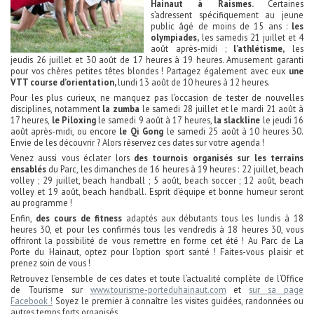
Hainaut à Raismes.
Certaines
s’adressent spécifiquement au jeune
public âgé de moins de 15 ans :
les
olympiades,
les samedis 21 juillet et 4
août après-midi ;
l’athlétisme,
les
jeudis 26 juillet et 30 août de 17 heures à 19 heures. Amusement garanti
pour vos chères petites têtes blondes ! Partagez également avec eux
une
VTT course d’orientation,
lundi 13 août de 10 heures à 12 heures.
Pour les plus curieux, ne manquez pas l’occasion de tester de nouvelles
disciplines, notamment
la zumba
le samedi 28 juillet et le mardi 21 août à
17 heures,
le Piloxing
le samedi 9 août à 17 heures,
la slackline
le jeudi 16
août après-midi, ou encore
le Qi Gong
le samedi 25 août à 10 heures 30.
Envie de les découvrir ? Alors réservez ces dates sur votre agenda !
Venez aussi vous éclater lors
des
tournois organisés sur les terrains
ensablés
du Parc, les dimanches de 16 heures à 19 heures : 22 juillet, beach
volley ; 29 juillet, beach handball ; 5 août, beach soccer ; 12 août, beach
volley et 19 août, beach handball. Esprit d’équipe et bonne humeur seront
au programme !
Enfin,
des
cours de fitness
adaptés aux débutants tous les lundis à 18
heures 30, et pour les confirmés tous les vendredis à 18 heures 30, vous
offriront la possibilité de vous remettre en forme cet été ! Au Parc de La
Porte du Hainaut, optez pour l’option sport santé ! Faites-vous plaisir et
prenez soin de vous !
Retrouvez l’ensemble de ces dates et toute l’actualité complète de l’Office
de Tourisme sur
www.tourisme-porteduhainaut.com
et
sur sa page
Facebook !
Soyez le premier à connaître les visites guidées, randonnées ou
autres temps forts organisés…