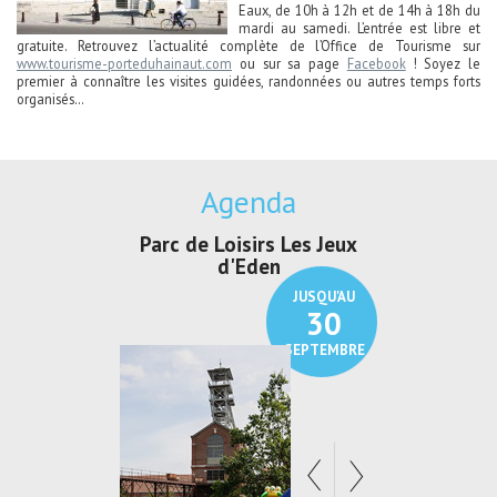
Eaux, de 10h à 12h et de 14h à 18h du
mardi au samedi. L’entrée est libre et
gratuite. Retrouvez l’actualité complète de l’Office de Tourisme sur
www.tourisme-porteduhainaut.com
ou sur sa page
Facebook
! Soyez le
premier à connaître les visites guidées, randonnées ou autres temps forts
organisés…
Agenda
Parc de Loisirs Les Jeux
Exposition "
d'Eden
Au pays du
JUSQU'AU
30
SEPTEMBRE