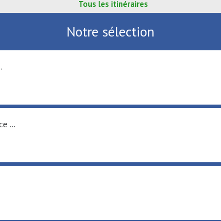
Tous les itinéraires
Notre sélection
t fluvial ...
ts-de-France ...
c Loisirs ...