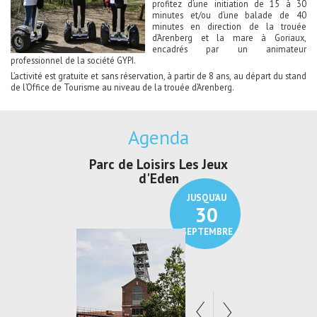
profitez d’une initiation de 15 à 30
minutes et/ou d’une balade de 40
minutes en direction de la trouée
d’Arenberg et la mare à Goriaux,
encadrés par un animateur
professionnel de la société GYPI.
L’activité est gratuite et sans réservation, à partir de 8 ans, au départ du stand
de l’Office de Tourisme au niveau de la trouée d’Arenberg.
Agenda
Parc de Loisirs Les Jeux
Exposition "
d'Eden
Au pays du
JUSQU'AU
30
SEPTEMBRE