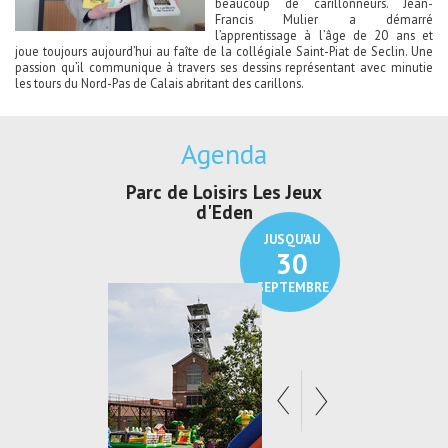
beaucoup de carillonneurs. Jean-
Francis Mulier a démarré
l’apprentissage à l’âge de 20 ans et
joue toujours aujourd’hui au faîte de la collégiale Saint-Piat de Seclin. Une
passion qu’il communique à travers ses dessins représentant avec minutie
les tours du Nord-Pas de Calais abritant des carillons.
Agenda
irs Les Jeux
Exposition "Lucien Jonas -
Exposition 
den
Au pays du charbon ...
de bleu
JUSQU'AU
JUSQU'AU
30
21
SEPTEMBRE
SEPTEMBRE