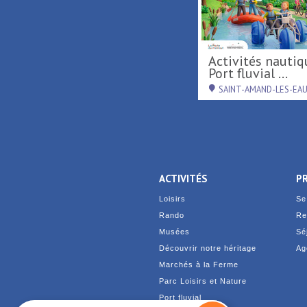
Activités nautiques au
Port fluvial ...
SAINT-AMAND-LES-EA
ACTIVITÉS
P
Loisirs
Se
Rando
Re
Musées
Sé
Découvrir notre héritage
Ag
Marchés à la Ferme
Parc Loisirs et Nature
Port fluvial