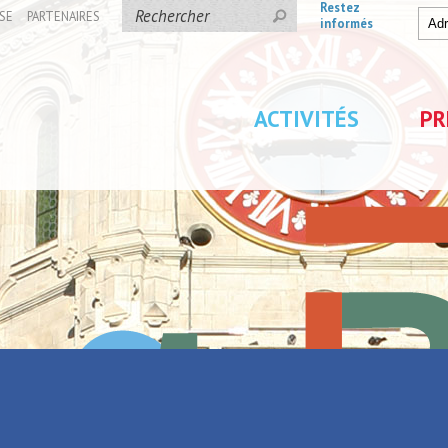
Restez
SE
PARTENAIRES
informés
ACTIVITÉS
PR
âtre de Denain
la Jungle au Théâtre de
Parc de Loisirs Les Jeu