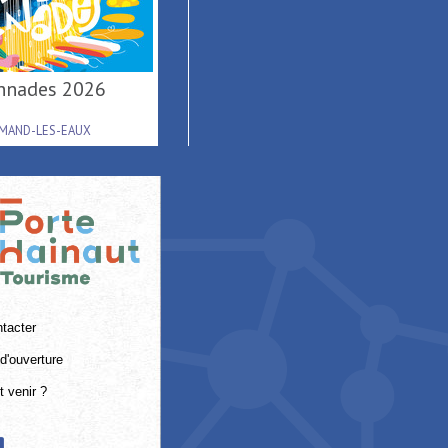
lonnades 2026
De Terre & de Feu en
Hainaut
AMAND-LES-EAUX
DENAIN
tacter
d'ouverture
 venir ?