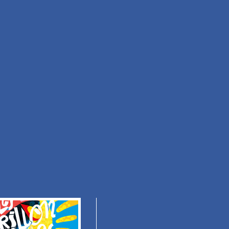
Facile
Durée 50min
Tous les itinéraires