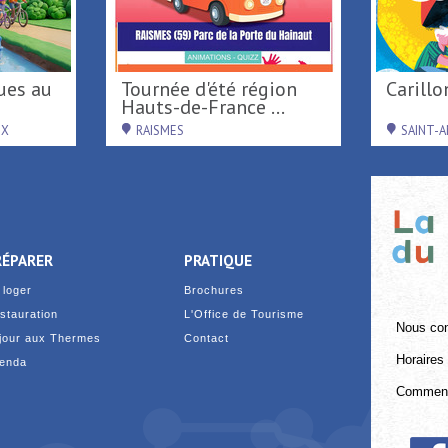
Tournée d'été région
Caril
Hauts-de-France ...
UX
RAISMES
SAINT-
RÉPARER
PRATIQUE
 loger
Brochures
stauration
L'Office de Tourisme
Nous con
jour aux Thermes
Contact
Horaires 
enda
Comment