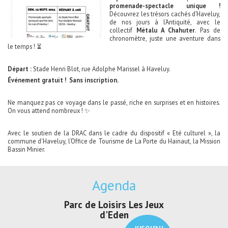
promenade-spectacle unique !
Découvrez les trésors cachés d’Haveluy,
de nos jours à l’Antiquité, avec le
collectif
Métalu A Chahuter
. Pas de
chronomètre, juste une aventure dans
le temps ! ⏳
Départ :
Stade Henri Blot, rue Adolphe Marissel à Haveluy.
Événement gratuit ! Sans inscription.
Ne manquez pas ce voyage dans le passé, riche en surprises et en histoires.
On vous attend nombreux ! ✨
Avec le soutien de la DRAC dans le cadre du dispositif « Eté culturel », la
commune d'Haveluy, l’Office de Tourisme de La Porte du Hainaut, la Mission
Bassin Minier.
Agenda
Parc de Loisirs Les Jeux
Exposition "
d'Eden
Au pays du