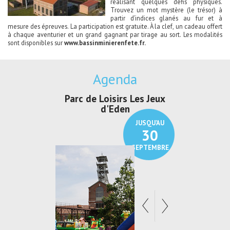
réalisant quelques défis physiques.
Trouvez un mot mystère (le trésor) à
partir d’indices glanés au fur et à
mesure des épreuves. La participation est gratuite. À la clef, un cadeau offert
à chaque aventurier et un grand gagnant par tirage au sort. Les modalités
sont disponibles sur
www.bassinminierenfete.fr.
Agenda
Parc de Loisirs Les Jeux
Exposition "
d'Eden
Au pays du
JUSQU'AU
30
SEPTEMBRE