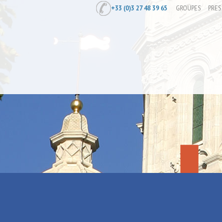
+33 (0)3 27 48 39 65
GROUPES
PRES
Accueil
/
Les 24 Heures du Bassin Ron
Les 24 Heur