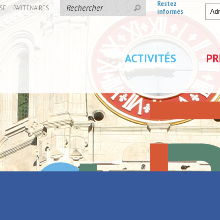
Restez
SE
PARTENAIRES
informés
ACTIVITÉS
PR
d
es du Bassin Rond