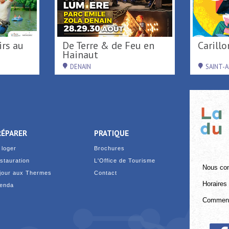
De Terre & de Feu en
Caril
Hainaut
DENAIN
SAINT-
RÉPARER
PRATIQUE
 loger
Brochures
stauration
L'Office de Tourisme
Nous con
jour aux Thermes
Contact
Horaires 
enda
Comment