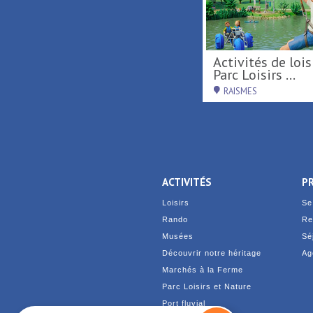
Tournée d'été région
Activités de loisirs au
Hauts-de-France ...
Parc Loisirs ...
RAISMES
RAISMES
ACTIVITÉS
P
Loisirs
Se
Rando
Re
Musées
Sé
Découvrir notre héritage
Ag
Marchés à la Ferme
Parc Loisirs et Nature
Port fluvial