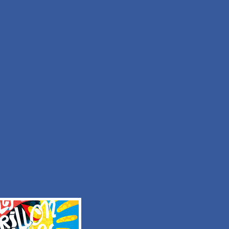
Facile
Durée 50min
Tous les itinéraires