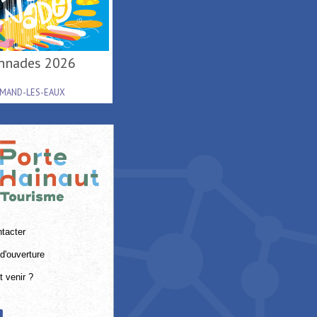
lonnades 2026
AMAND-LES-EAUX
tacter
d'ouverture
 venir ?