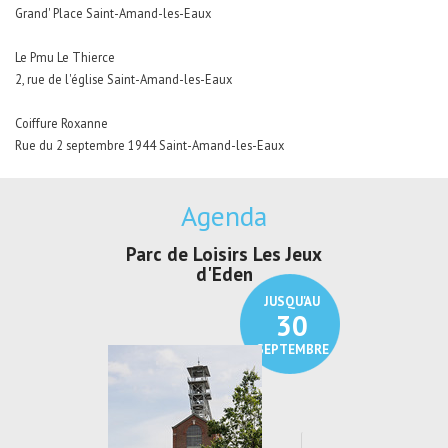
Grand' Place Saint-Amand-les-Eaux
Le Pmu Le Thierce
2, rue de l'église Saint-Amand-les-Eaux
Coiffure Roxanne
Rue du 2 septembre 1944 Saint-Amand-les-Eaux
Agenda
irs Les Jeux
Exposition "Lucien Jonas -
Exposition 
den
Au pays du charbon ...
de bleu
JUSQU'AU
JUSQU'AU
30
21
SEPTEMBRE
SEPTEMBRE