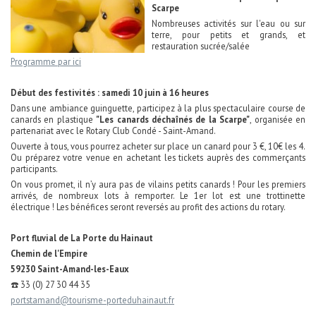
Scarpe
Nombreuses activités sur l'eau ou sur
terre, pour petits et grands, et
restauration sucrée/salée
Programme par ici
Début des festivités : samedi 10 juin à 16 heures
Dans une ambiance guinguette, participez à la plus spectaculaire course de
canards en plastique
"Les canards déchaînés de la Scarpe"
, organisée en
partenariat avec le Rotary Club Condé - Saint-Amand.
Ouverte à tous, vous pourrez acheter sur place un canard pour 3 €, 10€ les 4.
Ou préparez votre venue en achetant les tickets auprès des commerçants
participants.
On vous promet, il n’y aura pas de vilains petits canards ! Pour les premiers
arrivés, de nombreux lots à remporter. Le 1er lot est une trottinette
électrique ! Les bénéfices seront reversés au profit des actions du rotary.
Port fluvial de La Porte du Hainaut
Chemin de l'Empire
59230 Saint-Amand-les-Eaux
☎️ 33 (0) 27 30 44 35
portstamand@tourisme-porteduhainaut.fr