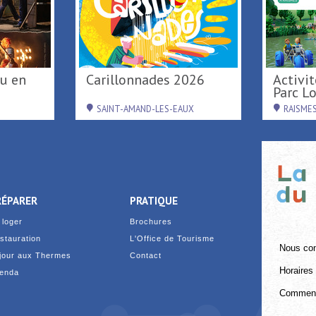
Carillonnades 2026
Activités de loisirs au
Parc Loi
SAINT-AMAND-LES-EAUX
RAISME
RÉPARER
PRATIQUE
 loger
Brochures
stauration
L'Office de Tourisme
Nous con
jour aux Thermes
Contact
Horaires 
enda
Comment