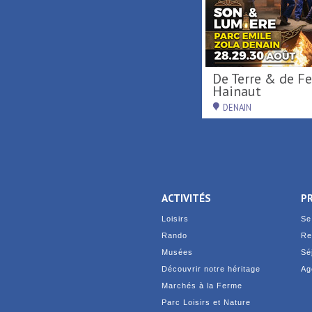
Activités nautiques au
De Terre & de Feu en
Port fluvial ...
Hainaut
SAINT-AMAND-LES-EAUX
DENAIN
ACTIVITÉS
P
Loisirs
Se
Rando
Re
Musées
Sé
Découvrir notre héritage
Ag
Marchés à la Ferme
Parc Loisirs et Nature