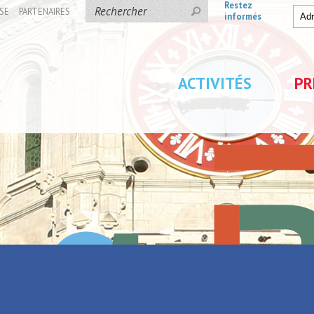
Restez
SE
PARTENAIRES
informés
ACTIVITÉS
PR
tails
Parc de Loisirs Les Jeu