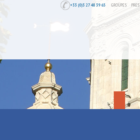
+33 (0)3 27 48 39 65
GROUPES
PRES
Accueil
/
Les émouvantails
Les émouvan