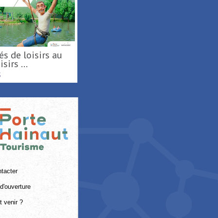
sirs ...
S
tacter
d'ouverture
 venir ?