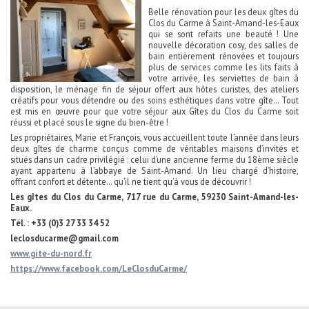
Belle rénovation pour les deux gîtes du
Clos du Carme à Saint-Amand-les-Eaux
qui se sont refaits une beauté ! Une
nouvelle décoration cosy, des salles de
bain entièrement rénovées et toujours
plus de services comme les lits faits à
votre arrivée, les serviettes de bain à
disposition, le ménage fin de séjour offert aux hôtes curistes, des ateliers
créatifs pour vous détendre ou des soins esthétiques dans votre gîte… Tout
est mis en œuvre pour que votre séjour aux Gîtes du Clos du Carme soit
réussi et placé sous le signe du bien-être !
Les propriétaires, Marie et François, vous accueillent toute l’année dans leurs
deux gîtes de charme conçus comme de véritables maisons d’invités et
situés dans un cadre privilégié : celui d’une ancienne ferme du 18ème siècle
ayant appartenu à l’abbaye de Saint-Amand. Un lieu chargé d’histoire,
offrant confort et détente… qu’il ne tient qu’à vous de découvrir !
Les gîtes du Clos du Carme, 717 rue du Carme, 59230 Saint-Amand-les-
Eaux.
Tél. : +33 (0)3 27 33 34 52
leclosducarme@gmail.com
www.gite-du-nord.fr
https://www.facebook.com/LeClosduCarme/