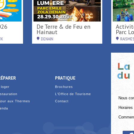
026
De Terre & de Feu en
Activités de loisirs au
Hainaut
Parc Loi
UX
DENAIN
RAISME
RÉPARER
PRATIQUE
 loger
Brochures
stauration
L'Office de Tourisme
Nous con
jour aux Thermes
Contact
Horaires 
enda
Comment