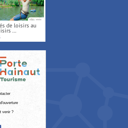
sirs ...
S
tacter
d'ouverture
 venir ?