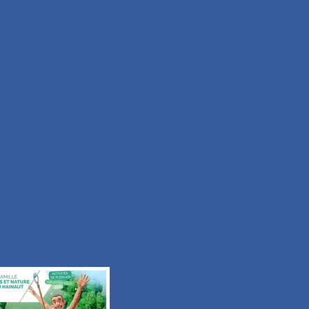
Moyen
Durée 2h15
Tous les itinéraires