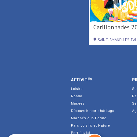
Tournée d'été région
Carillonnades 2
Hauts-de-France ...
RAISMES
SAINT-AMAND-LES-EA
ACTIVITÉS
P
Loisirs
Se
Rando
Re
Musées
Sé
Découvrir notre héritage
Ag
Marchés à la Ferme
Parc Loisirs et Nature
Port fluvial