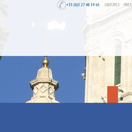
+33 (0)3 27 48 39 65
GROUPES
PRES
Accueil
/
Les jardins collectifs à vélo
Les jardins c