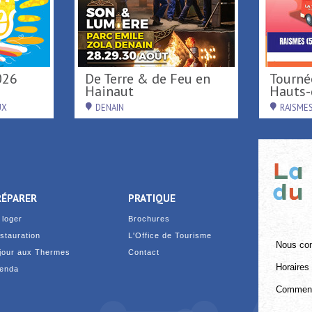
026
De Terre & de Feu en
Tournée d'été région
Hainaut
Hauts-d
UX
DENAIN
RAISME
RÉPARER
PRATIQUE
 loger
Brochures
stauration
L'Office de Tourisme
Nous con
jour aux Thermes
Contact
Horaires 
enda
Comment