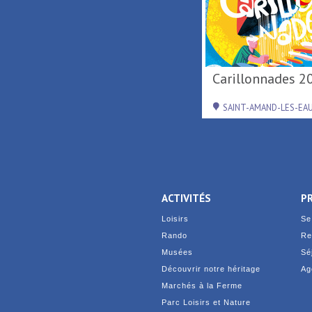
Activités de loisirs au
Carillonnades 2
Parc Loisirs ...
RAISMES
SAINT-AMAND-LES-EA
ACTIVITÉS
P
Loisirs
Se
Rando
Re
Musées
Sé
Découvrir notre héritage
Ag
Marchés à la Ferme
Parc Loisirs et Nature