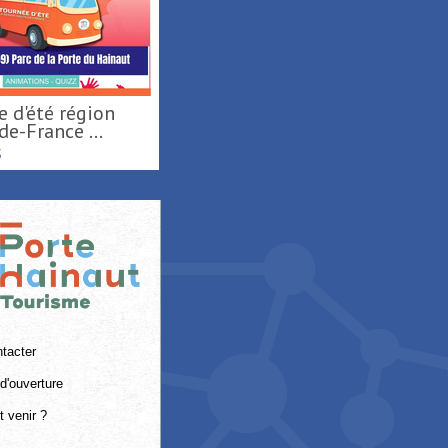
e-France ...
S
tacter
d'ouverture
 venir ?