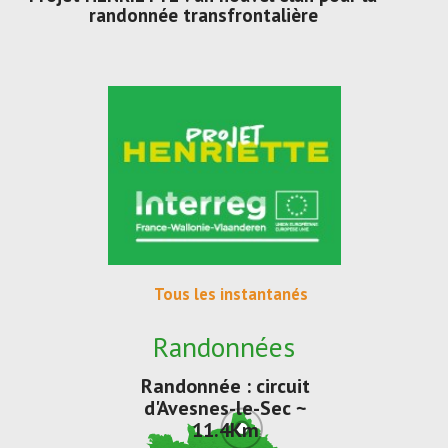
randonnée transfrontalière
Tous les instantanés
Randonnées
Randonnée : circuit
d'Avesnes-le-Sec ~
11.4Km