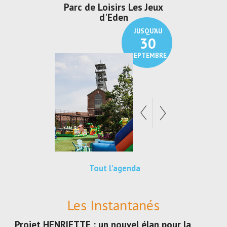
Parc de Loisirs Les Jeux
Exposition "
d'Eden
Au pays du
JUSQU'AU
30
SEPTEMBRE
Tout l'agenda
Les Instantanés
Projet HENRIETTE : un nouvel élan pour la