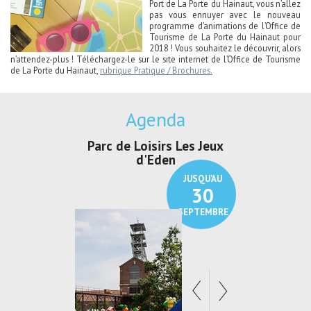
Port de La Porte du Hainaut, vous n’allez
pas vous ennuyer avec le nouveau
programme d’animations de l’Office de
Tourisme de La Porte du Hainaut pour
2018 ! Vous souhaitez le découvrir, alors
n’attendez-plus ! Téléchargez-le sur le site internet de l’Office de Tourisme
de La Porte du Hainaut,
rubrique Pratique / Brochures.
Agenda
Parc de Loisirs Les Jeux
Exposition "
d'Eden
Au pays du
JUSQU'AU
30
SEPTEMBRE