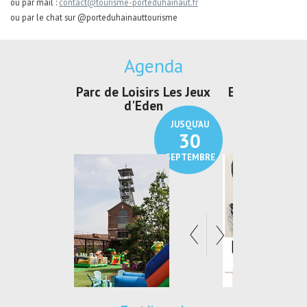
ou par mail :
contact@tourisme-porteduhainaut.fr
ou par le chat sur @porteduhainauttourisme
Agenda
irs Les Jeux
Exposition "Lucien Jonas -
Exposition 
den
Au pays du charbon ...
de bleu
JUSQU'AU
JUSQU'AU
30
21
SEPTEMBRE
SEPTEMBRE