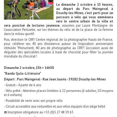
Le dimanche 2 octobre à 15 heures,
au départ du Parc Maingoval à
Douchy-les-Mines, c’est parti pour un
parcours à vélo qui vous emmènera
vers le centre urbain de la ville et
sera ponctué de lectures jeunesse
, assurées par Laure Montaigne de
l’association Perluette, sur les thèmes du vélo et de la place de la femme
dans le milieu sportif.
Puis, direction le CRP/ Centre régional de la photographie Hauts-de-France,
pour célébrer ses 40 ans d’existence autour de l’exposition anniversaire
intitulée "Monument, 40 ans de photographie au CRP/". L’occasion aussi de
déguster des spécialités locales à base de chocolat pour fêter la journée
mondiale du chocolat !
Dimanche 2 octobre, 15h > 16h30
"Rando Cyclo-Littéraire"
Départ : Parc Maingoval - Rue Jean Jaurès - 59282 Douchy-les-Mines
- Gratuit – À partir de 6 ans
- Vélo prêté - Attention places limitées à 22 personnes (6 adultes, 10 moyens
et 6 enfants)
- Possibilité de venir avec son propre vélo
- Circuit accessible aux voiturettes et aux vélos équipés d’un siège bébé
☎️ Inscription obligatoire au +33 (0)3 27 48 39 65