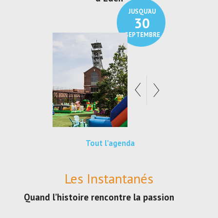
JUSQU'AU
JUSQU
30
2
SEPTEMBRE
SEPTE
Tout l'agenda
Les Instantanés
Quand l’histoire rencontre la passion