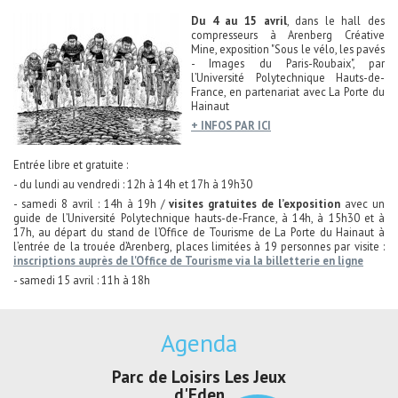
Du 4 au 15 avril
, dans le hall des
compresseurs à Arenberg Créative
Mine, exposition "Sous le vélo, les pavés
- Images du Paris-Roubaix", par
l’Université Polytechnique Hauts-de-
France, en partenariat avec La Porte du
Hainaut
+ INFOS PAR ICI
Entrée libre et gratuite :
- du lundi au vendredi : 12h à 14h et 17h à 19h30
- samedi 8 avril : 14h à 19h /
visites gratuites de l’exposition
avec un
guide de l’Université Polytechnique hauts-de-France, à 14h, à 15h30 et à
17h, au départ du stand de l’Office de Tourisme de La Porte du Hainaut à
l’entrée de la trouée d’Arenberg, places limitées à 19 personnes par visite :
inscriptions auprès de l'Office de Tourisme via la billetterie en ligne
- samedi 15 avril : 11h à 18h
Agenda
Parc de Loisirs Les Jeux
Exposition "Lucien Jon
d'Eden
Au pays du charbon .