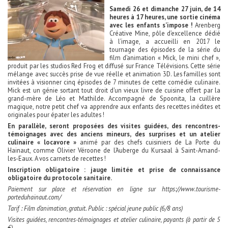
Samedi 26 et dimanche 27 juin, de 14
heures à 17 heures, une sortie cinéma
avec les enfants s’impose !
Arenberg
Créative Mine, pôle d’excellence dédié
à l’image, a accueilli en 2017 le
tournage des épisodes de la série du
film d’animation « Mick, le mini chef »,
produit par les studios Red Frog et diffusé sur France Télévisions. Cette série
mélange avec succès prise de vue réelle et animation 3D. Les familles sont
invitées à visionner cinq épisodes de 7 minutes de cette comédie culinaire.
Mick est un génie sortant tout droit d'un vieux livre de cuisine offert par la
grand-mère de Léo et Mathilde. Accompagné de Spoonita, la cuillère
magique, notre petit chef va apprendre aux enfants des recettes inédites et
originales pour épater les adultes !
En parallèle, seront proposées des visites guidées, des rencontres-
témoignages avec des anciens mineurs, des surprises et un atelier
culinaire « locavore »
animé par des chefs cuisiniers de La Porte du
Hainaut, comme Olivier Véroone de l’Auberge du Kursaal à Saint-Amand-
les-Eaux. A vos carnets de recettes !
Inscription obligatoire : jauge limitée et prise de connaissance
obligatoire du protocole sanitaire.
Paiement sur place et réservation en ligne sur https://www.tourisme-
porteduhainaut.com/
Tarif : Film d’animation, gratuit. Public : spécial jeune public (6/8 ans)
Visites guidées, rencontres-témoignages et atelier culinaire, payants (à partir de 5
€).