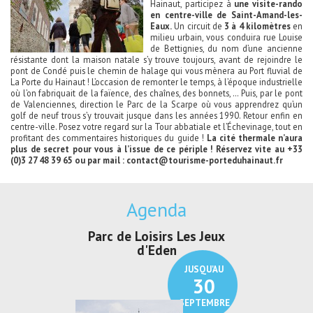
Hainaut, participez à
une visite-rando
en centre-ville de Saint-Amand-les-
Eaux.
Un circuit de
3 à 4 kilomètres
en
milieu urbain, vous conduira rue Louise
de Bettignies, du nom d’une ancienne
résistante dont la maison natale s’y trouve toujours, avant de rejoindre le
pont de Condé puis le chemin de halage qui vous mènera au Port fluvial de
La Porte du Hainaut ! L’occasion de remonter le temps, à l’époque industrielle
où l’on fabriquait de la faïence, des chaînes, des bonnets, … Puis, par le pont
de Valenciennes, direction le Parc de la Scarpe où vous apprendrez qu’un
golf de neuf trous s’y trouvait jusque dans les années 1990. Retour enfin en
centre-ville. Posez votre regard sur la Tour abbatiale et l’Échevinage, tout en
profitant des commentaires historiques du guide !
La cité thermale n’aura
plus de secret pour vous à l’issue de ce périple !
Réservez vite au +33
(0)3 27 48 39 65
ou par mail :
contact@tourisme-porteduhainaut.fr
Agenda
Parc de Loisirs Les Jeux
Exposition "
d'Eden
Au pays du
JUSQU'AU
30
SEPTEMBRE