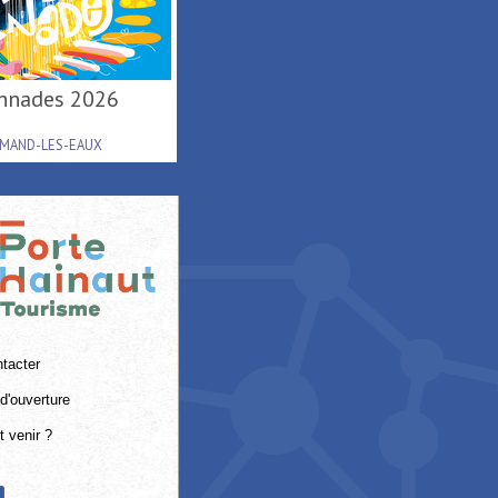
lonnades 2026
AMAND-LES-EAUX
tacter
d'ouverture
 venir ?