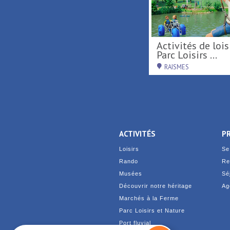
Tournée d'été région
Activités de loisirs au
Hauts-de-France ...
Parc Loisirs ...
RAISMES
RAISMES
ACTIVITÉS
P
Loisirs
Se
Rando
Re
Musées
Sé
Découvrir notre héritage
Ag
Marchés à la Ferme
Parc Loisirs et Nature
Port fluvial