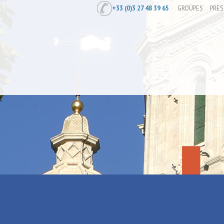
+33 (0)3 27 48 39 65
GROUPES
PRES
Accueil
/
Raismes : Parc Loisirs et Nat
Raismes : Pa