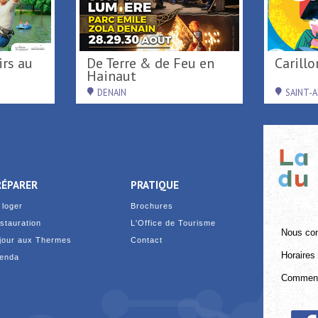
De Terre & de Feu en
Caril
Hainaut
DENAIN
SAINT-
RÉPARER
PRATIQUE
 loger
Brochures
stauration
L'Office de Tourisme
Nous con
jour aux Thermes
Contact
Horaires 
enda
Comment