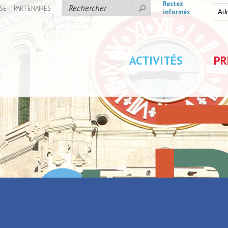
Restez
SE
PARTENAIRES
informés
ACTIVITÉS
PR
ure de La Porte du Hainaut
rc Loisirs et Nature de