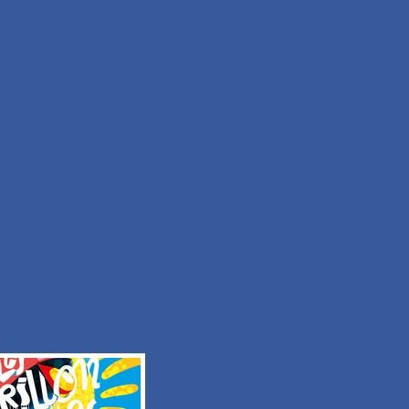
Facile
Durée 50min
Tous les itinéraires