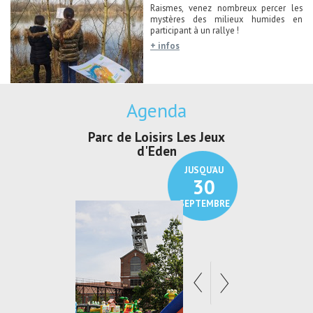
Raismes, venez nombreux percer les
mystères des milieux humides en
participant à un rallye !
+ infos
Agenda
Parc de Loisirs Les Jeux
Exposition "Lucien Jonas 
d'Eden
Au pays du charbon ...
JUSQU'AU
JUSQU'AU
30
21
SEPTEMBRE
SEPTEMBR