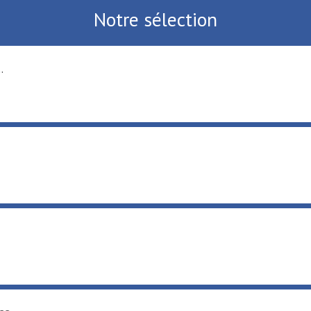
Notre sélection
fluvial ...
oisirs ...
aut