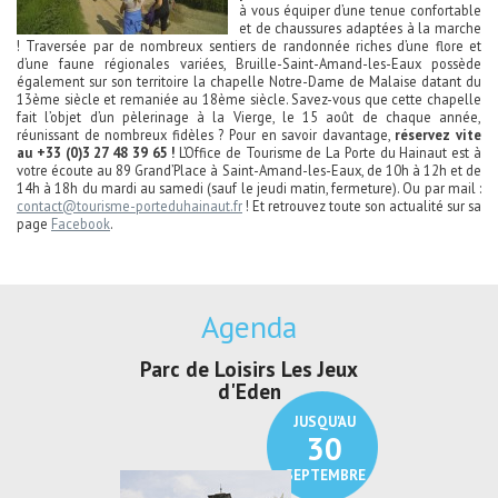
à vous équiper d’une tenue confortable
et de chaussures adaptées à la marche
! Traversée par de nombreux sentiers de randonnée riches d’une flore et
d’une faune régionales variées, Bruille-Saint-Amand-les-Eaux possède
également sur son territoire la chapelle Notre-Dame de Malaise datant du
13ème siècle et remaniée au 18ème siècle. Savez-vous que cette chapelle
fait l’objet d’un pèlerinage à la Vierge, le 15 août de chaque année,
réunissant de nombreux fidèles ? Pour en savoir davantage,
réservez vite
au +33 (0)3 27 48 39 65 !
L’Office de Tourisme de La Porte du Hainaut est à
votre écoute au 89 Grand’Place à Saint-Amand-les-Eaux, de 10h à 12h et de
14h à 18h du mardi au samedi (sauf le jeudi matin, fermeture). Ou par mail :
contact@tourisme-porteduhainaut.fr
! Et retrouvez toute son actualité sur sa
page
Facebook
.
Agenda
sirs Les Jeux
Exposition "Lucien Jonas -
Exposition
Eden
Au pays du charbon ...
de bl
JUSQU'AU
JUSQU'AU
30
21
SEPTEMBRE
SEPTEMBRE