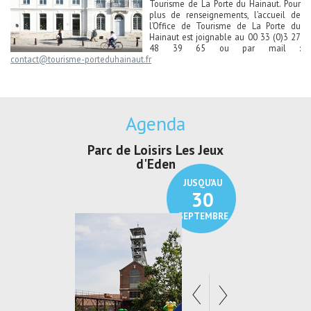
Tourisme de La Porte du Hainaut. Pour
plus de renseignements, l’accueil de
l’Office de Tourisme de La Porte du
Hainaut est joignable au 00 33 (0)3 27
48 39 65 ou par mail :
contact@tourisme-porteduhainaut.fr
Agenda
Parc de Loisirs Les Jeux
Exposition "Lucien Jo
d'Eden
Au pays du charbon 
JUSQU'AU
JUSQ
30
2
SEPTEMBRE
SEPT