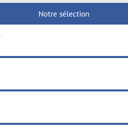
Notre sélection
luvial ...
isirs ...