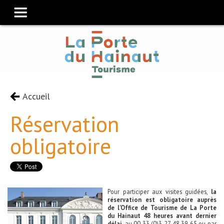
Accueil
Réservation
obligatoire
Pour participer aux visites guidées,
la
réservation est obligatoire auprès
de l’Office de Tourisme de La Porte
du Hainaut 48 heures avant dernier
délai,
au 00 33 (0)3 27 48 39 65 ou par