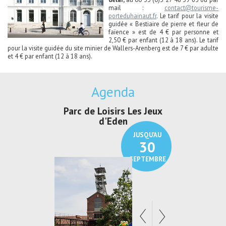
mail :
contact@tourisme-
porteduhainaut.fr
. Le tarif pour la visite
guidée « Bestiaire de pierre et fleur de
faïence » est de 4 € par personne et
2,50 € par enfant (12 à 18 ans). Le tarif
pour la visite guidée du site minier de Wallers-Arenberg est de 7 € par adulte
et 4 € par enfant (12 à 18 ans).
Agenda
Parc de Loisirs Les Jeux
Exposition "
d'Eden
Au pays du
JUSQU'AU
30
SEPTEMBRE