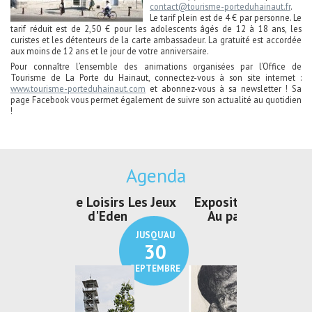
contact@tourisme-porteduhainaut.fr
.
Le tarif plein est de 4 € par personne. Le
tarif réduit est de 2,50 € pour les adolescents âgés de 12 à 18 ans, les
curistes et les détenteurs de la carte ambassadeur. La gratuité est accordée
aux moins de 12 ans et le jour de votre anniversaire.
Pour connaître l’ensemble des animations organisées par l’Office de
Tourisme de La Porte du Hainaut, connectez-vous à son site internet :
www.tourisme-porteduhainaut.com
et abonnez-vous à sa newsletter ! Sa
page Facebook vous permet également de suivre son actualité au quotidien
!
Agenda
irs Les Jeux
Exposition "Lucien Jonas -
Exposition 
den
Au pays du charbon ...
de bleu
JUSQU'AU
JUSQU'AU
30
21
SEPTEMBRE
SEPTEMBRE