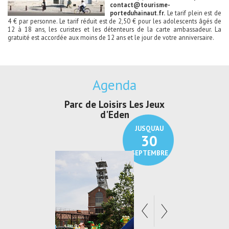
contact@tourisme-
porteduhainaut.fr
.
Le tarif plein est de
4 € par personne. Le tarif réduit est de 2,50 € pour les adolescents âgés de
12 à 18 ans, les curistes et les détenteurs de la carte ambassadeur. La
gratuité est accordée aux moins de 12 ans et le jour de votre anniversaire.
Agenda
Parc de Loisirs Les Jeux
Exposition "
d'Eden
Au pays du
JUSQU'AU
30
SEPTEMBRE