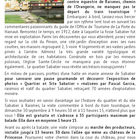
centre équestre de Raismes, chemin
de l’Orangerie, ne manquez pas le
départ du train touristique !
Embarquez à bord, laissez-vous bercer
par son rythme lent tout en suivant les
commentaires passionnants du guide de l’Office de Tourisme de La Porte du
Hainaut. Remontez le temps, en 1912, date à laquelle la fosse Sabatier fut
mise en exploitation. Parmi les découvertes qui vous attendent, posez votre
regard sur la cité du Pinson, une cité-jardin d’exception avec ses rues
courbes, ses maisons regroupant 2, 3 voire 4 logements et ses vastes jardins
privés à l’arrière. Admirez la très grande variété typologique et
architecturale de ces habitations. Construite en bois par les mineurs
polonais, l’église Sainte-Cécile ne manquera pas de vous étonner
également… Le quartier Sabatier vous révèle ses trésors insoupçonnés !
En milieu de parcours, profitez d’une halte en mairie annexe de Sabatier
pour savourer une pause gourmande et découvrir l’exposition de
photos « Quartier et Site Sabatier » réalisées par Pascal Garcia,
raismois et natif du quartier Sabatier, retraçant 70 années d’exploitation
minière.
Si vous souhaitez en savoir davantage sur l’histoire du quartier et du site
Sabatier à Raismes, la visite commentée à bord du train touristique, le
dimanche 30 septembre à 9 heures 30 et à 11 heures 15, n’attend plus que
vous !
Elle est gratuite et s’adresse à 55 participants maximum par
balade. Elle dure en moyenne 1 heure 15.
Avant ou après la balade, une visite s’impose au
marché des producteurs,
installé jusqu’à 13 heures 30 dans l’allée qui mène au château de la
Princesse.
Poursuivez votre chemin dans la cour du château, pour nous