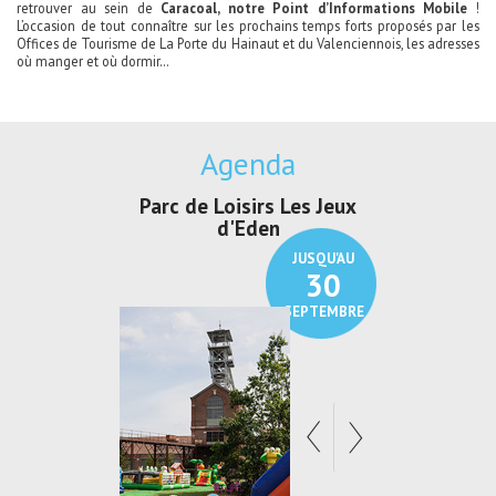
retrouver au sein de
Caracoal, notre Point d’Informations Mobile
!
L’occasion de tout connaître sur les prochains temps forts proposés par les
Offices de Tourisme de La Porte du Hainaut et du Valenciennois, les adresses
où manger et où dormir…
Agenda
irs Les Jeux
Exposition "Lucien Jonas -
Exposition 
den
Au pays du charbon ...
de bleu
JUSQU'AU
JUSQU'AU
30
21
SEPTEMBRE
SEPTEMBRE