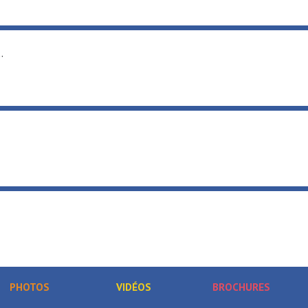
luvial ...
aut
isirs ...
PHOTOS
VIDÉOS
BROCHURES