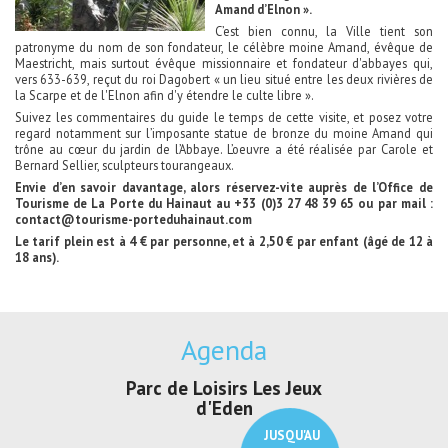
Amand d’Elnon ».
C’est bien connu, la Ville tient son
patronyme du nom de son fondateur, le célèbre moine Amand, évêque de
Maestricht, mais surtout évêque missionnaire et fondateur d'abbayes qui,
vers 633-639, reçut du roi Dagobert « un lieu situé entre les deux rivières de
la Scarpe et de l'Elnon afin d'y étendre le culte libre ».
Suivez les commentaires du guide le temps de cette visite, et posez votre
regard notamment sur l’imposante statue de bronze du moine Amand qui
trône au cœur du jardin de l’Abbaye. L’oeuvre a été réalisée par Carole et
Bernard Sellier, sculpteurs tourangeaux.
Envie d’en savoir davantage, alors réservez-vite auprès de l’Office de
Tourisme de La Porte du Hainaut au +33 (0)3 27 48 39 65 ou par mail :
contact@tourisme-porteduhainaut.com
Le tarif plein est à 4 € par personne, et à 2,50 € par enfant (âgé de 12 à
18 ans).
Agenda
Parc de Loisirs Les Jeux
Exposition "
d'Eden
Au pays du
JUSQU'AU