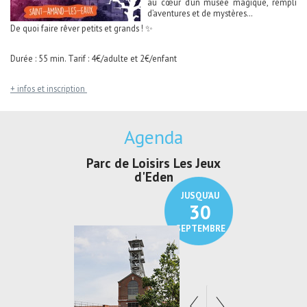
au cœur d’un musée magique, rempli
d’aventures et de mystères…
De quoi faire rêver petits et grands ! ✨
Durée : 55 min. Tarif : 4€/adulte et 2€/enfant
+ infos et inscription
Agenda
Parc de Loisirs Les Jeux
Exposition "
d'Eden
Au pays du
JUSQU'AU
30
SEPTEMBRE